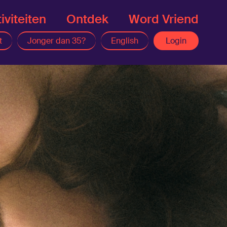
iviteiten
Ontdek
Word Vriend
t
Jonger dan 35?
English
Login