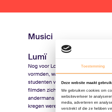
Musici
Lumï
Nog voor Loeki Jeuken en Claudia V
Toestemming
vormden, was Lumï al een online su
studenten van het Codarts Conserv
Deze website maakt gebruik
filmden zichzelf terwijl ze meerste
We gebruiken cookies om cont
websiteverkeer te analyseren
andermans liedjes. Dat sloeg aan; 
media, adverteren en analys
kregen wereldwijd fans. Dat viel oo
verstrekt of die ze hebben v