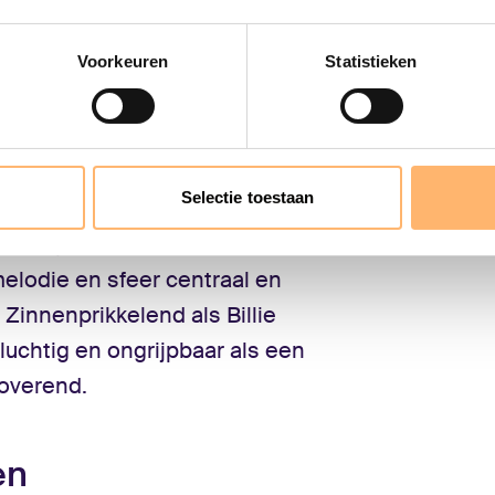
e met ze opnam, ze
ven en ze meenam op tournee
Voorkeuren
Statistieken
Selectie toestaan
hreven liedjes:
Speak Softly
.
introspectieve karakter van
melodie en sfeer centraal en
Zinnenprikkelend als Billie
vluchtig en ongrijpbaar als een
overend.
en