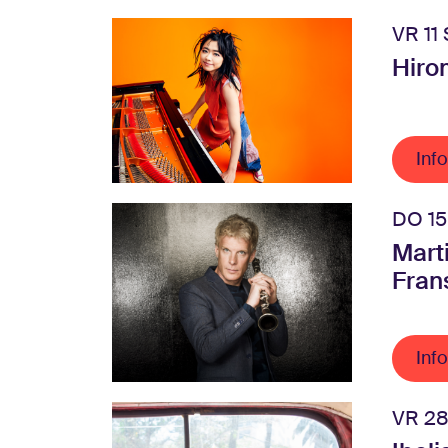
VR 11
Hiro
Info
DO 15
Mart
Fran
Info
VR 28