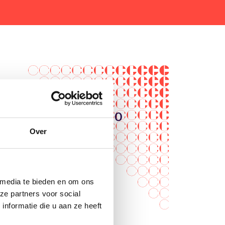
ckets
certvrienden - € 17,10
Over
ndaard - € 19,00
ickets bestellen
 media te bieden en om ons
ze partners voor social
nformatie die u aan ze heeft