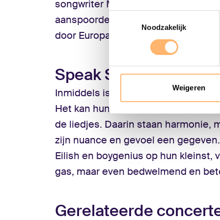
songwriter MARO op, die een sessi
Toestemmingsselectie
aanspoorde eigen liedjes te schrij
Noodzakelijk
door Europa.
Speak Softly
Weigeren
Inmiddels is er een EP met zelfgesc
Het kan hun motto zijn, getuige het 
de liedjes. Daarin staan harmonie, 
zijn nuance en gevoel een gegeven. 
Eilish en boygenius op hun kleinst, 
gas, maar even bedwelmend en bet
Gerelateerde concert