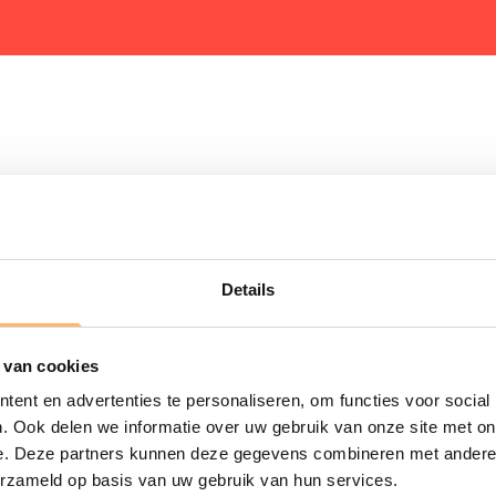
Ti
Con
erbakel goed en wel een duo
Details
Sta
cces. De twee voormalige
atorium van Rotterdam
 van cookies
T
mmige folkversies zongen van
ent en advertenties te personaliseren, om functies voor social
. Ook delen we informatie over uw gebruik van onze site met on
de twee dames gingen viral en
e. Deze partners kunnen deze gegevens combineren met andere i
k de Portugese singer-
erzameld op basis van uw gebruik van hun services.