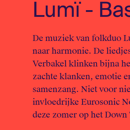
Lumï - Ba
De muziek van folkduo L
naar harmonie. De liedje
Verbakel klinken bijna hem
zachte klanken, emotie e
samenzang. Niet voor niet
invloedrijke Eurosonic No
deze zomer op het Down T