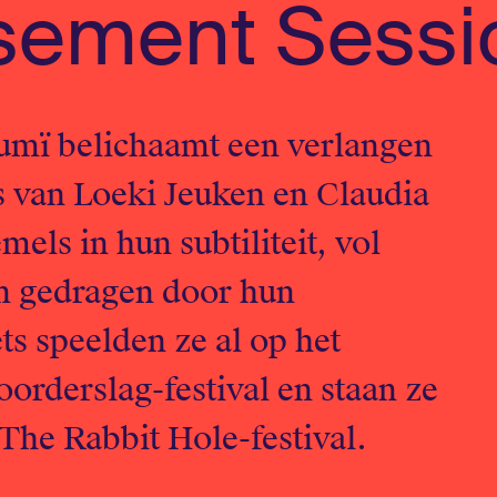
sement Sessi
umï belichaamt een verlangen
s van Loeki Jeuken en Claudia
els in hun subtiliteit, vol
n gedragen door hun
s speelden ze al op het
orderslag-festival en staan ze
he Rabbit Hole-festival.