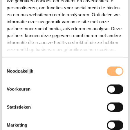
We gebruiken cookies om content en advertenties te
personaliseren, om functies voor social media te bieden
en om ons websiteverkeer te analyseren. Ook delen we
Achternaam
informatie over uw gebruik van onze site met onze
partners voor social media, adverteren en analyse. Deze
partners kunnen deze gegevens combineren met andere
informatie die u aan ze heeft verstrekt of die ze hebben
E-mailadres
verzameld op basis van uw gebruik van hun services.
Toestemmingsselectie
Ik kom naar de ALV met:
Noodzakelijk
1 persoon
2 personen
Voorkeuren
Verzenden
Statistieken
Marketing