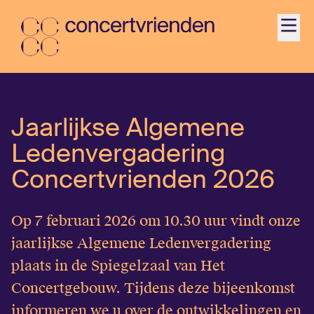
Agenda
Jaarlijkse Algemene
Activiteiten
Ledenvergadering
Ontdek
Concertvrienden 2026
Word Vriend
Op 7 februari 2026 om 10.30 uur vindt onze
jaarlijkse Algemene Ledenvergadering
Contact
plaats in de Spiegelzaal van Het
Concertgebouw. Tijdens deze bijeenkomst
Jonger dan 35?
informeren we u over de ontwikkelingen en