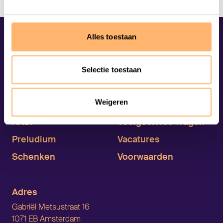
Alles toestaan
Selectie toestaan
Weigeren
Organisatie
Contact
ANBI
Veelgestelde vragen
Preludium
Vacatures
Schenken
Voorwaarden
Adres
Gabriël Metsustraat 16
1071 EB Amsterdam