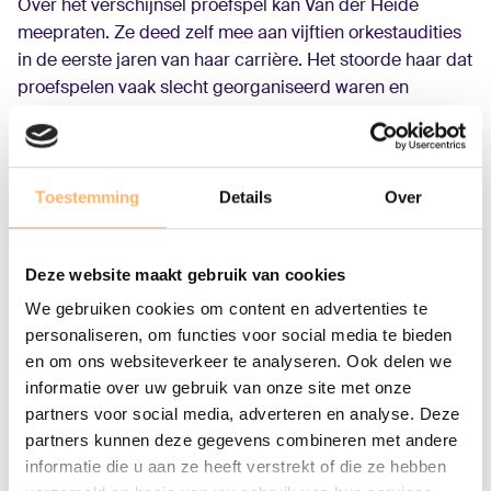
Over het verschijnsel proefspel kan Van der Heide
meepraten. Ze deed zelf mee aan vijftien ­orkestaudities
in de eerste jaren van haar carrière. Het stoorde haar dat
proefspelen vaak slecht georganiseerd waren en
daardoor veel weg hadden van een loterij. ‘Bij een
proefspel wil je dat iedere kandidaat zo goed mogelijk
voor de dag komt. Alleen dan valt er echt iets te kiezen
voor de commissie. Omdat ik dacht dat het beter kon,
Toestemming
Details
Over
ben ik zelf als project­manager harpaudities voor
verschillende Nederlandse orkesten gaan organiseren.
Deze website maakt gebruik van cookies
Het vergt een enorme logistieke voorbereiding, maar dat
ligt me wel.’
We gebruiken cookies om content en advertenties te
personaliseren, om functies voor social media te bieden
en om ons websiteverkeer te analyseren. Ook delen we
‘Het is nooit mijn doel om foutloos te
informatie over uw gebruik van onze site met onze
spelen. Klank is altijd mijn
partners voor social media, adverteren en analyse. Deze
uitgangspunt.’
partners kunnen deze gegevens combineren met andere
Van der Heide verzorgt auditietrainingen voor harpisten,
informatie die u aan ze heeft verstrekt of die ze hebben