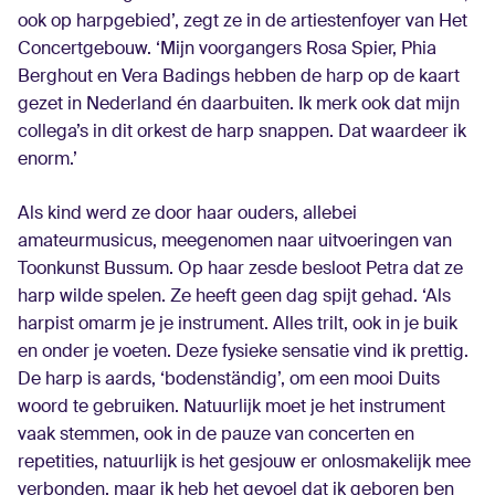
ook op harpgebied’, zegt ze in de artiestenfoyer van Het
Concertgebouw. ‘Mijn voorgangers Rosa Spier, Phia
Berghout en Vera Badings hebben de harp op de kaart
gezet in Nederland én daarbuiten. Ik merk ook dat mijn
collega’s in dit orkest de harp snappen. Dat waardeer ik
enorm.’
Als kind werd ze door haar ouders, ­allebei
amateurmusicus, ­meegenomen naar uitvoeringen van
Toonkunst Bussum. Op haar zesde besloot Petra dat ze
harp wilde spelen. Ze heeft geen dag spijt gehad. ‘Als
harpist omarm je je instrument. Alles trilt, ook in je buik
en onder je voeten. Deze fysieke sensatie vind ik prettig.
De harp is aards, ‘bodenständig’, om een mooi Duits
woord te gebruiken. Natuurlijk moet je het instrument
vaak stemmen, ook in de pauze van concerten en
repetities, natuurlijk is het gesjouw er onlosmakelijk mee
verbonden, maar ik heb het gevoel dat ik geboren ben