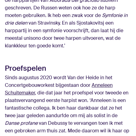
de harppartijen van
Alborada del gracioso
subliem
geschreven. De Russen weten ook hoe ze de harp
moeten gebruiken. Ik heb een zwak voor de
Symfonie in
drie delen
van Stravinsky. En als Sjostakovitsj een
harppartij in een symfonie voorschrijft, dan laat hij die
meestal unisono door twee harpen uitvoeren, wat de
klankkleur ten goede komt.’
Proefspelen
Sinds augustus 2020 wordt Van der Heide in het
Concertgebouworkest bijgestaan door
Anneleen
Schuitemaker
, die dat jaar het proefspel voor tweede en
plaatsvervangend eerste harpist won. ‘Anneleen is een
fantastische collega. Ik ben haar dankbaar dat ze het
twee jaar geleden aandurfde om mij als solist in de
Danse profane
van Debussy te vervangen toen ik met
een gebroken arm thuis zat. Mede daarom wil ik haar op