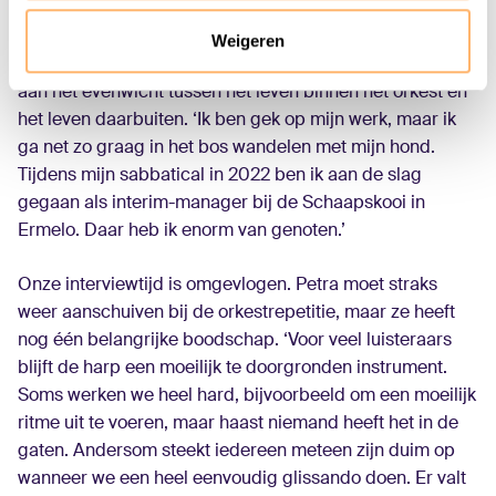
Evenwicht
Weigeren
Als nuchtere musicus hecht Van der Heide veel waarde
aan het evenwicht tussen het leven binnen het orkest en
het leven daarbuiten. ‘Ik ben gek op mijn werk, maar ik
ga net zo graag in het bos wandelen met mijn hond.
Tijdens mijn sabbatical in 2022 ben ik aan de slag
gegaan als interim-manager bij de Schaapskooi in
Ermelo. Daar heb ik enorm van genoten.’
Onze interviewtijd is omgevlogen. Petra moet straks
weer aanschuiven bij de orkestrepetitie, maar ze heeft
nog één belangrijke boodschap. ‘Voor veel luisteraars
blijft de harp een moeilijk te doorgronden instrument.
Soms werken we heel hard, bijvoorbeeld om een moeilijk
ritme uit te voeren, maar haast niemand heeft het in de
gaten. Andersom steekt iedereen meteen zijn duim op
wanneer we een heel eenvoudig glissando doen. Er valt