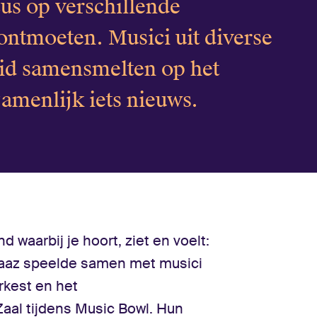
cus op verschillende
ontmoeten. Musici uit diverse
luid samensmelten op het
amenlijk iets nieuws.
 waarbij je hoort, ziet en voelt:
 Naaz speelde samen met musici
kest en het
aal tijdens Music Bowl. Hun