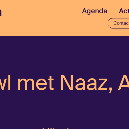
Agenda
Act
Contac
wl met Naaz,