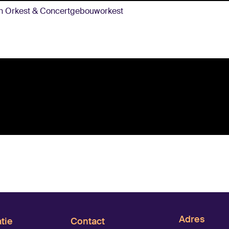
ch Orkest & Concertgebouworkest
Adres
tie
Contact