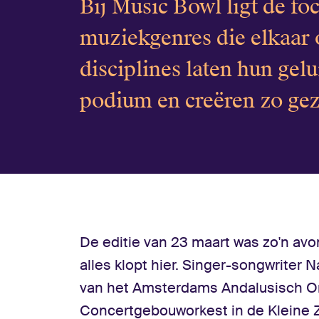
Bij Music Bowl ligt de fo
muziekgenres die elkaar 
disciplines laten hun ge
podium en creëren zo gez
De editie van 23 maart was zo'n avond
alles klopt hier. Singer-songwriter
van het Amsterdams Andalusisch Or
Concertgebouworkest in de Kleine Z