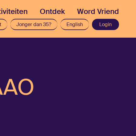
iviteiten
Ontdek
Word Vriend
t
Jonger dan 35?
English
Login
 AAO