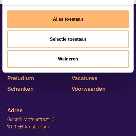
Alles toestaan
Selectie toestaan
Organisatie
Contact
Weigeren
ANBI
Veelgestelde vragen
Preludium
Vacatures
Schenken
Voorwaarden
Adres
Gabriël Metsustraat 16
1071 EB Amsterdam