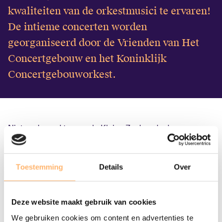
kwaliteiten van de orkestmusici te ervaren!
English
De intieme concerten worden
Login
georganiseerd door de Vrienden van Het
Concertgebouw en het Koninklijk
Concertgebouworkest.
Niet vaak maakten we de Kleine Zaal zo donker en
sfeervol mee als tijdens het Close-upconcert van 5
maart. Bij het schijnsel van subtiele lampjes speelden
vier strijkers van het Concertgebouworkest Joseph
Toestemming
Details
Over
Haydns prachtige meditatie op de laatste woorden van
Jezus Christus. In samenwerking met acteur en schrijver
Florian de Backere kreeg 'Die sieben letzten Worte
Deze website maakt gebruik van cookies
unseres Erlösers am Kreuze' een eigentijdse draai.
We gebruiken cookies om content en advertenties te