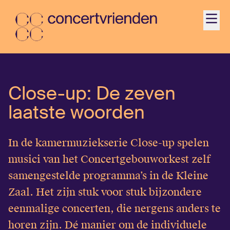
Agenda
Close-up: De zeven
Activiteiten
laatste woorden
Ontdek
In de kamermuziekserie Close-up spelen
Word Vriend
musici van het Concertgebouworkest zelf
samengestelde programma’s in de Kleine
Contact
Zaal. Het zijn stuk voor stuk bijzondere
eenmalige concerten, die nergens anders te
Jonger dan 35?
horen zijn. Dé manier om de individuele