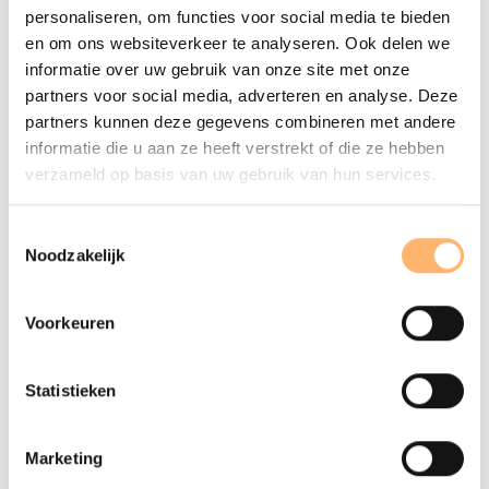
Magisch!
personaliseren, om functies voor social media te bieden
en om ons websiteverkeer te analyseren. Ook delen we
informatie over uw gebruik van onze site met onze
partners voor social media, adverteren en analyse. Deze
partners kunnen deze gegevens combineren met andere
informatie die u aan ze heeft verstrekt of die ze hebben
verzameld op basis van uw gebruik van hun services.
Toestemmingsselectie
Noodzakelijk
Voorkeuren
Statistieken
Close-up: De zeven laatste woorden
©Milagro
C
Elstak
E
Marketing