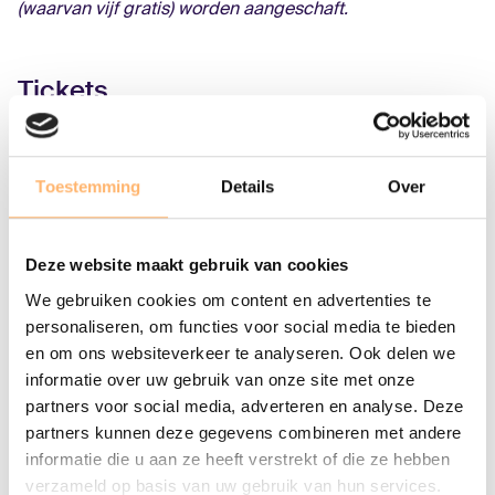
(waarvan vijf gratis) worden aangeschaft.
Tickets
Concertvrienden Actieprijs - € 62,50
Toestemming
Details
Over
Standaard - € 62,50
Tickets bestellen
Deze website maakt gebruik van cookies
We gebruiken cookies om content en advertenties te
personaliseren, om functies voor social media te bieden
Gerelateerde concerten
en om ons websiteverkeer te analyseren. Ook delen we
informatie over uw gebruik van onze site met onze
partners voor social media, adverteren en analyse. Deze
partners kunnen deze gegevens combineren met andere
informatie die u aan ze heeft verstrekt of die ze hebben
verzameld op basis van uw gebruik van hun services.