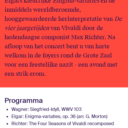
Elgars kleurrijke
Enigma-variaties
en de
inmiddels wereldberoemde,
hooggewaardeerde herinterpretatie van
De
vier jaargetijden
van Vivaldi door de
hedendaagse componist Max Richter. Na
afloop van het concert bent u van harte
welkom in de foyers rond de Grote Zaal
voor een feestelijke nazit - een avond met
een strik erom.
Programma
Wagner:
Siegfried-Idyll, WWV 103
Elgar:
Enigma-variaties, op. 36 (arr. G. Morton)
Richter:
The Four Seasons of Vivaldi recomposed