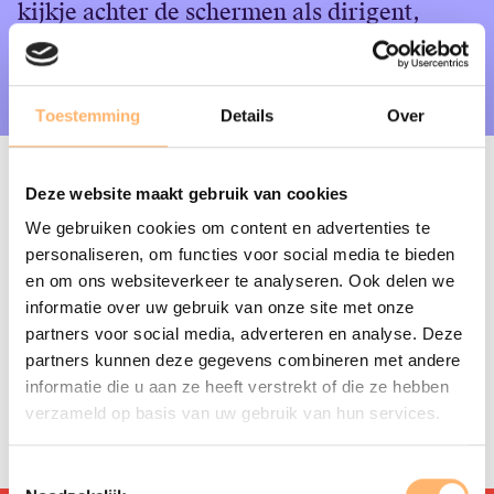
kijkje achter de schermen als dirigent,
English
orkest en solist zich voorbereiden op een
concert.
Login
Toestemming
Details
Over
De laatste repetitie van seizoen 2025-2026 vond plaats op
Deze website maakt gebruik van cookies
woensdag 13 mei.
We gebruiken cookies om content en advertenties te
personaliseren, om functies voor social media te bieden
Kaarten voor een Vriendenrepetitie kosten € 19,50. Zorg
en om ons websiteverkeer te analyseren. Ook delen we
ervoor dat u ingelogd bent als Vriend om de kaarten te
informatie over uw gebruik van onze site met onze
bestellen.
partners voor social media, adverteren en analyse. Deze
partners kunnen deze gegevens combineren met andere
De Vriendenrepetities voor het volgende concertseizoen
informatie die u aan ze heeft verstrekt of die ze hebben
(2026-2027) worden later bekend gemaakt en zijn te
verzameld op basis van uw gebruik van hun services.
bestellen vanaf medio augustus.
Toestemmingsselectie