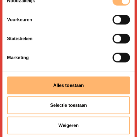
Noodzakelijk
Voorkeuren
Statistieken
Organisatie
Contact
Marketing
ANBI
Veelgestelde vragen
Preludium
Vacatures
Schenken
Voorwaarden
Alles toestaan
Adres
Selectie toestaan
Gabriël Metsustraat 16
1071 EB Amsterdam
Weigeren
020-3051099