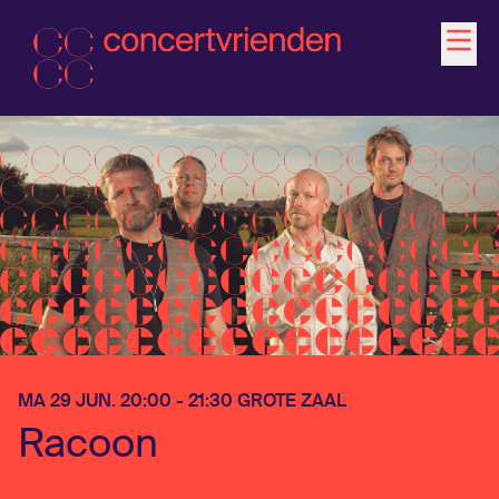
Agenda
Activiteiten
Ontdek
Word Vriend
MA 29 JUN. 20:00 - 21:30 GROTE ZAAL
Contact
Racoon
Jonger dan 35?