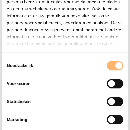
personaliseren, om functies voor social media te bieden
en om ons websiteverkeer te analyseren. Ook delen we
informatie over uw gebruik van onze site met onze
partners voor social media, adverteren en analyse. Deze
partners kunnen deze gegevens combineren met andere
informatie die u aan ze heeft verstrekt of die ze hebben
verzameld op basis van uw gebruik van hun services.
VR 11 SEPTEMBER 2026 - 20:15
Hiromi & Metropole Orkest
Toestemmingsselectie
Noodzakelijk
Info & tickets
Voorkeuren
Statistieken
Marketing