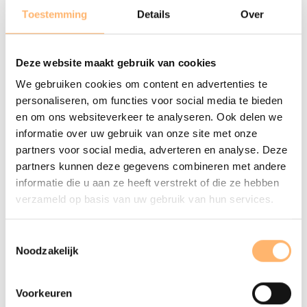
Gerelateerde concerten
Toestemming
Details
Over
Deze website maakt gebruik van cookies
We gebruiken cookies om content en advertenties te
personaliseren, om functies voor social media te bieden
en om ons websiteverkeer te analyseren. Ook delen we
informatie over uw gebruik van onze site met onze
partners voor social media, adverteren en analyse. Deze
partners kunnen deze gegevens combineren met andere
informatie die u aan ze heeft verstrekt of die ze hebben
verzameld op basis van uw gebruik van hun services.
Toestemmingsselectie
Noodzakelijk
MA 7 SEPTEMBER 2026 - 20:15
Dvořáks Negende door het
Pittsburgh Symphony Orchestra
Voorkeuren