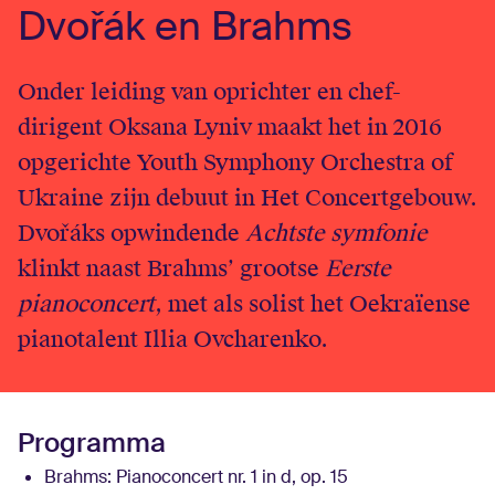
Dvořák en Brahms
English
Login
Onder leiding van oprichter en chef-
dirigent Oksana Lyniv maakt het in 2016
opgerichte Youth Symphony Orchestra of
Ukraine zijn debuut in Het Concertgebouw.
Dvořáks opwindende
Achtste symfonie
klinkt naast Brahms’ grootse
Eerste
pianoconcert
, met als solist het Oekraïense
pianotalent Illia Ovcharenko.
Programma
Brahms:
Pianoconcert nr. 1 in d, op. 15