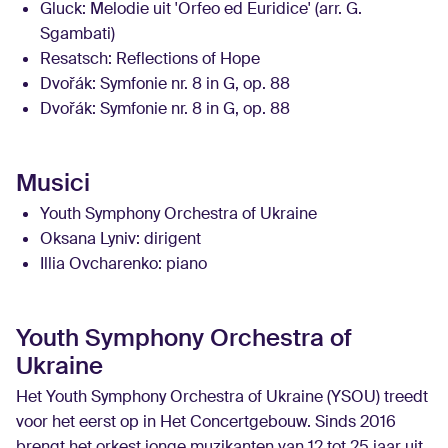
Gluck:
Melodie uit 'Orfeo ed Euridice' (arr. G.
Sgambati)
Resatsch:
Reflections of Hope
Dvořák:
Symfonie nr. 8 in G, op. 88
Dvořák:
Symfonie nr. 8 in G, op. 88
Musici
Youth Symphony Orchestra of Ukraine
Oksana Lyniv
: dirigent
Illia Ovcharenko
: piano
Youth Symphony Orchestra of
Ukraine
Het Youth Symphony Orchestra of Ukraine (YSOU) treedt
voor het eerst op in Het Concertgebouw. Sinds 2016
brengt het orkest jonge muzikanten van 12 tot 25 jaar uit