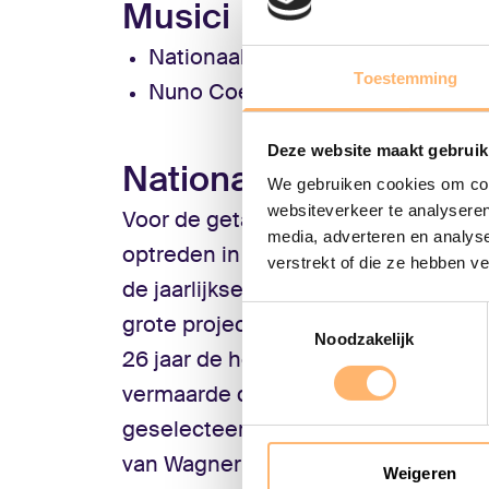
Musici
Nationaal Jeugdorkest
Toestemming
Nuno Coelho
: dirigent
Deze website maakt gebruik
Nationaal Jeugdorkes
We gebruiken cookies om cont
websiteverkeer te analyseren
Voor de getalenteerde musici van N
media, adverteren en analys
optreden in Het Concertgebouw ong
verstrekt of die ze hebben v
de jaarlijkse zomertournee. Het orke
Toestemmingsselectie
grote projecten - waarin jong muzika
Noodzakelijk
26 jaar de hoofdrol speelt - en wer
vermaarde dirigenten en solisten. V
geselecteerde musici zich deze z
van Wagner en Mahler onder leiding 
Weigeren