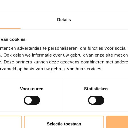
T
Details
 van cookies
t
ent en advertenties te personaliseren, om functies voor social
. Ook delen we informatie over uw gebruik van onze site met on
ationaal Jeugdorkest is het
e. Deze partners kunnen deze gegevens combineren met andere i
etwijfeld een hoogtepunt van
erzameld op basis van uw gebruik van hun services.
st organiseert jaarlijks enkele
al toptalent tussen de 18 en
Voorkeuren
Statistieken
kt samen met internationaal
ol overgave storten de
omer op twee meesterwerken
van de internationaal
Selectie toestaan