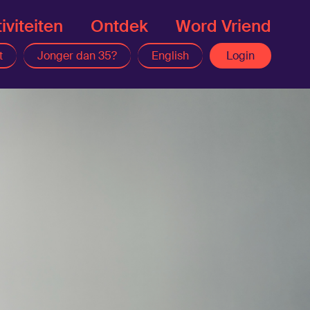
iviteiten
Ontdek
Word Vriend
t
Jonger dan 35?
English
Login