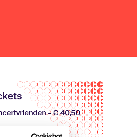
ckets
certvrienden - € 40,50
ndaard - € 45,00