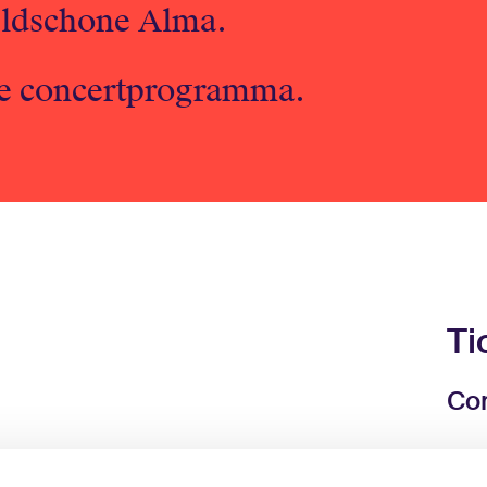
eldschone Alma.
ide concertprogramma.
Ti
Con
Sta