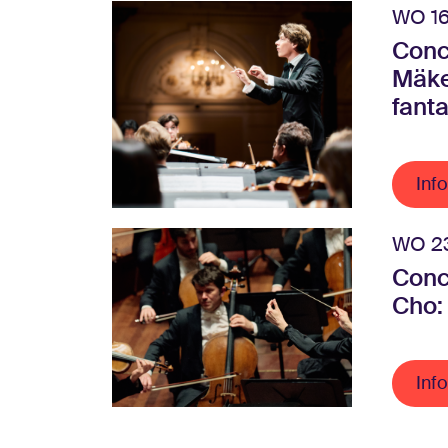
WO 16
Conc
Mäke
fant
Info
WO 23
Conc
Cho: 
Info