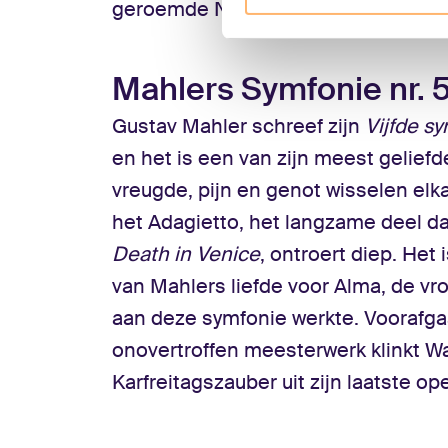
geroemde Nuno Coelho.
Mahlers Symfonie nr. 
Gustav Mahler schreef zijn
Vijfde s
en het is een van zijn meest gelief
vreugde, pijn en genot wisselen elka
het Adagietto, het langzame deel da
Death in Venice
, ontroert diep. Het
van Mahlers liefde voor Alma, de vrou
aan deze symfonie werkte. Voorafg
onovertroffen meesterwerk klinkt W
Karfreitagszauber uit zijn laatste op