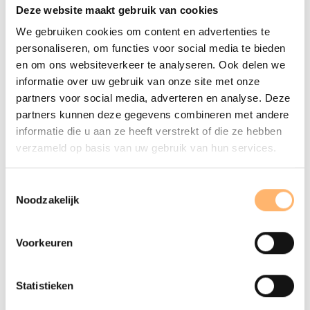
Deze website maakt gebruik van cookies
We gebruiken cookies om content en advertenties te
personaliseren, om functies voor social media te bieden
en om ons websiteverkeer te analyseren. Ook delen we
informatie over uw gebruik van onze site met onze
partners voor social media, adverteren en analyse. Deze
partners kunnen deze gegevens combineren met andere
informatie die u aan ze heeft verstrekt of die ze hebben
verzameld op basis van uw gebruik van hun services.
Toestemmingsselectie
DO 15 OKTOBER 2026 - 20:15
Noodzakelijk
Martin Fröst en Roland Pontinen
in Frans programma
Voorkeuren
Info & tickets
Statistieken