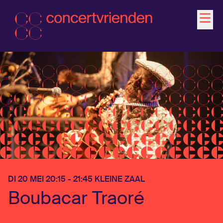
Agenda
Activiteiten
Ontdek
Word Vriend
DI 20 MEI 20:15 - 21:45 KLEINE ZAAL
Contact
Boubacar Traoré
Jonger dan 35?